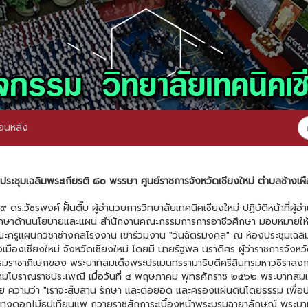
อนหลัง
ประชุมเฉลิมพระเกียรติ ๘๐ พรรษา ศูนย์ราชการจังหวัดเชียงใหม่ ตำบลช้างเผือ
ดร.วัชรพงศ์ ฝั้นติ๊บ ผู้อำนวยการวิทยาลัยเทคนิคเชียงใหม่ ปฏิบัติหน้าที่ผู
ปรึกษาด้านนโยบายและแผน สำนักงานคณะกรรมการการอาชีวศึกษา มอบหมายให้น
ะครูแผนกวิชาช่างกลโรงงาน เข้าร่วมงาน "วันฉัตรมงคล" ณ ห้องประชุมเฉลิ
เมืองเชียงใหม่ จังหวัดเชียงใหม่ โดยมี นายรัฐพล นราดิศร ผู้ว่าราชการจังหวัด
มราชาภิเษกของ พระบาทสมเด็จพระปรเมนทรรามาธิบดีศรีสินทรมหาวชิราลงกรณ พ
ามโบราณราชประเพณี เมื่อวันที่ ๔ พฤษภาคม พุทธศักราช ๒๕๖๒ พระบาทสมเด็
ความว่า "เราจะสืบสาน รักษา และต่อยอด และครองแผ่นดินโดยธรรม เพื่
ะทงดอกไม้ธูปเทียนแพ ถวายราชสักการะเบื้องหน้าพระบรมฉายาลักษณ์ พระบาทสม