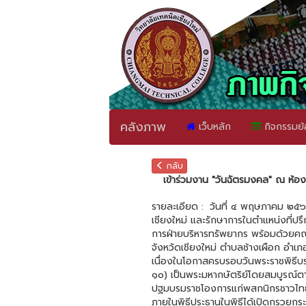
คลังภาพ
เว็บหลัก
กิจกรรมย้
กลับ
เข้าร่วมงาน "วันฉัตรมงคล" ณ ห้อง
รายละเอียด :
วันที่ ๔ พฤษภาคม ๒๕๖๙ 
เชียงใหม่ และรักษาการในตำแหน่งที่
การฝ่ายบริหารทรัพยากร พร้อมด้วยคณ
จังหวัดเชียงใหม่ ตำบลช้างเผือก อำเภอ
เนื่องในโอกาสครบรอบวันพระราชพิธีบร
๑๐) เป็นพระมหากษัตริย์โดยสมบูรณ์ต
ปฐมบรมราชโองการแก่พสกนิกรชาวไทย 
ภายในพิธีประธานในพิธีได้เปิดกรวยกร