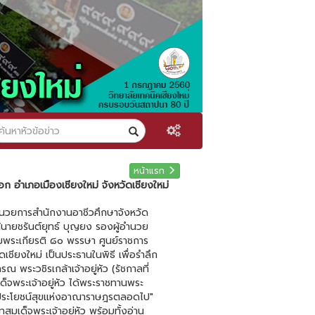
หน้าแรก
ก อำเภอเมืองเชียงใหม่ จังหวัดเชียงใหม่
้อำนวยการสำนักงานอาชีวศึกษาจังหวัด
ายชรันต์ยุทธ์ บุญยง รองผู้อำนวย
มพระเกียรติ ๘๐ พรรษา ศูนย์ราชการ
เชียงใหม่ เป็นประธานในพิธี เพื่อรำลึก
ระวชิรเกล้าเจ้าอยู่หัว (รัชกาลที่
จพระเจ้าอยู่หัว ได้พระราชทานพระ
อประโยชน์สุขแห่งอาณาราษฎรตลอดไป"
เด็จพระเจ้าอยู่หัว พร้อมทั้งอ่าน