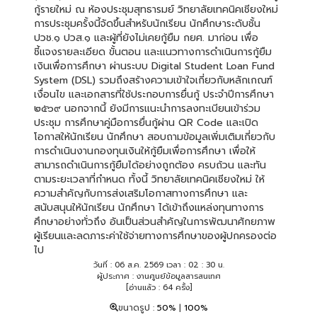
กู้รายใหม่ ณ ห้องประชุมสุทธารมย์ วิทยาลัยเทคนิคเชียงใหม่
การประชุมครั้งนี้จัดขึ้นสำหรับนักเรียน นักศึกษาระดับชั้น
ปวช.๑ ปวส.๑ และผู้ที่ยังไม่เคยกู้ยืม กยศ. มาก่อน เพื่อ
ชี้แจงรายละเอียด ขั้นตอน และแนวทางการดำเนินการกู้ยืม
เงินเพื่อการศึกษา ผ่านระบบ Digital Student Loan Fund
System (DSL) รวมถึงสร้างความเข้าใจเกี่ยวกับหลักเกณฑ์
เงื่อนไข และเอกสารที่ใช้ประกอบการยื่นกู้ ประจำปีการศึกษา
๒๕๖๙ นอกจากนี้ ยังมีการแนะนำการลงทะเบียนเข้าร่วม
ประชุม การศึกษาคู่มือการยื่นกู้ผ่าน QR Code และเปิด
โอกาสให้นักเรียน นักศึกษา สอบถามข้อมูลเพิ่มเติมเกี่ยวกับ
การดำเนินงานกองทุนเงินให้กู้ยืมเพื่อการศึกษา เพื่อให้
สามารถดำเนินการกู้ยืมได้อย่างถูกต้อง ครบถ้วน และทัน
ตามระยะเวลาที่กำหนด ทั้งนี้ วิทยาลัยเทคนิคเชียงใหม่ ให้
ความสำคัญกับการส่งเสริมโอกาสทางการศึกษา และ
สนับสนุนให้นักเรียน นักศึกษา ได้เข้าถึงแหล่งทุนทางการ
ศึกษาอย่างทั่วถึง อันเป็นส่วนสำคัญในการพัฒนาศักยภาพ
ผู้เรียนและลดภาระค่าใช้จ่ายทางการศึกษาของผู้ปกครองต่อ
ไป
วันที่ : 06 ส.ค. 2569 เวลา : 02 : 30 น.
ผู้ประกาศ : งานศูนย์ข้อมูลสารสนเทศ
[อ่านแล้ว : 64 ครั้ง]
ขนาดรูป :
50%
|
100%