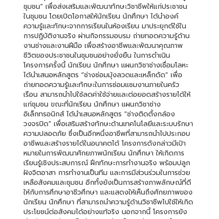
ชุมชน” เพื่อส่งเสริมและพัฒนาทักษะวิชาชีพให้แก่ประชาชน
ในชุมชน โดยเปิดโอกาสให้นักเรียน นักศึกษา ได้นำองค์
ความรู้และทักษะจากการเรียนในห้องเรียน มาประยุกต์ใช้ใน
การปฏิบัติงานจริง ผ่านกิจกรรมอบรม ถ่ายทอดความรู้ด้าน
งานช่างและงานฝีมือ เพื่อสร้างอาชีพและพัฒนาคุณภาพ
ชีวิตของประชาชนในชุมชนอย่างยั่งยืน ในการดำเนิน
โครงการครั้งนี้ นักเรียน นักศึกษา แผนกวิชาช่างเชื่อมโลหะ
ได้นำเสนอหลักสูตร “ช่างซ่อมมุ้งลวดและเหล็กดัด” เพื่อ
ถ่ายทอดความรู้และทักษะในการซ่อมแซมงานภายในครัว
เรือน สามารถนำไปใช้ลดค่าใช้จ่ายและต่อยอดสร้างรายได้ให้
แก่ชุมชน ขณะที่นักเรียน นักศึกษา แผนกวิชาช่าง
อิเล็กทรอนิกส์ ได้นำเสนอหลักสูตร “ช่างติดตั้งกล้อง
วงจรปิด” เพื่อเสริมสร้างทักษะด้านเทคโนโลยีและระบบรักษา
ความปลอดภัย ซึ่งเป็นอีกหนึ่งอาชีพที่สามารถนำไปประกอบ
อาชีพและสร้างรายได้ในอนาคตได้ โครงการดังกล่าวมีเป้า
หมายในการพัฒนาศักยภาพนักเรียน นักศึกษา ให้เกิดการ
เรียนรู้เชิงประสบการณ์ ฝึกทักษะการทำงานจริง พร้อมปลูก
ฝังจิตอาสา การทำงานเป็นทีม และการมีส่วนร่วมในการช่วย
เหลือสังคมและชุมชน อีกทั้งยังเป็นการสร้างภาพลักษณ์ที่ดี
ให้กับการศึกษาอาชีวศึกษา และแสดงให้เห็นถึงศักยภาพของ
นักเรียน นักศึกษา ที่สามารถนำความรู้ด้านวิชาชีพไปใช้ให้เกิด
ประโยชน์ต่อสังคมได้อย่างแท้จริง นอกจากนี้ โครงการยัง