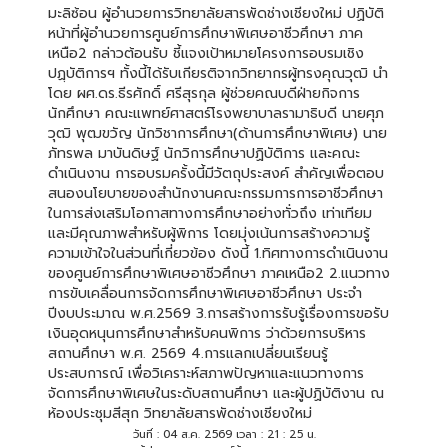
มะลิซ้อน ผู้อำนวยการวิทยาลัยสารพัดช่างเชียงใหม่ ปฏิบัติ
หน้าที่ผู้อำนวยการศูนย์การศึกษาพิเศษอาชีวศึกษา ภาค
เหนือ2 กล่าวต้อนรับ ชี้แจงเป้าหมายโครงการอบรมเชิง
ปฏฺบัติการฯ ทั้งนี้ได้รับเกียรติจากวิทยากรผู้ทรงคุณวุฒิ นำ
โดย ผศ.ดร.ธีรศักดิ์ ศรีสุรกุล ผู้ช่วยคณบดีฝ่ายกิจการ
นักศึกษา คณะแพทย์ศาสตร์โรงพยาบาลรามาธิบดี นายศุภ
วุฒิ พุฒขวัญ นักวิชาการศึกษา(ด้านการศึกษาพิเศษ) นาย
ภัทรพล มาบันดิษฐ์ นักวิการศึกษาปฏิบัติการ และคณะ
ดำเนินงาน การอบรมครั้งนี้มีวัตถุประสงค์ สำคัญเพื่อตอบ
สนองนโยบายของสำนักงานคณะกรรมการการอาชีวศึกษา
ในการส่งเสริมโอกาสทางการศึกษาอย่างทั่วถึง เท่าเทียม
และมีคุณภาพสำหรับผู้พิการ โดยมุ่งเน้นการสร้างความรู้
ความเข้าใจในส่วนที่เกี่ยวข้อง ดังนี้ 1.ทิศทางการดำเนินงาน
ของศูนย์การศึกษาพิเศษอาชีวศึกษา ภาคเหนือ2 2.แนวทาง
การขับเคลื่อนการจัดการศึกษาพิเศษอาชีวศึกษา ประจำ
ปีงบประมาณ พ.ศ.2569 3.การสร้างการรับรู้เรื่องการขอรับ
เงินอุดหนุนการศึกษาสำหรับคนพิการ ว่าด้วยการบริหาร
สถานศึกษา พ.ศ. 2569 4.การแลกเปลี่ยนเรียนรู้
ประสบการณ์ เพื่อวิเคราะห์สภาพปัญหาและแนวทางการ
จัดการศึกษาพิเศษในระดับสถานศึกษา และผู้ปฏิบัติงาน ณ
ห้องประชุมสีสุก วิทยาลัยสารพัดช่างเชียงใหม่
วันที่ : 04 ส.ค. 2569 เวลา : 21 : 25 น.