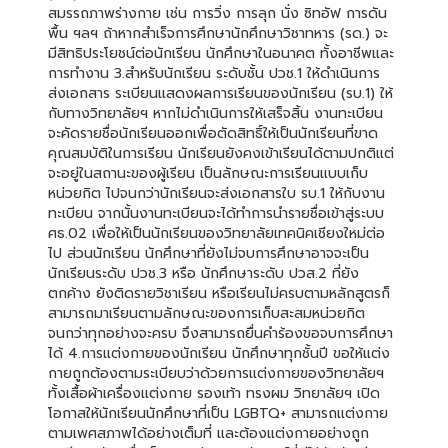
สมรรถภาพร่างกาย เช่น การวิ่ง การลุก นั่ง ซิทอัฟ การดัน
พื้น ฯลฯ ถ้าหากสำเร็จการศึกษานักศึกษาวิชาทหาร (รด.) จะ
มีสิทธิประโยชน์ต่อนักเรียน นักศึกษาในอนาคต ทั้งอาชีพและ
การทำงาน 3.สำหรับนักเรียน ระดับชั้น ปวช.1 ให้ดำเนินการ
ส่งเอกสาร ระเบียนแสดงผลการเรียนของนักเรียน (รบ.1) ให้
กับทางวิทยาลัยฯ หากไม่ดำเนินการให้เสร็จสิ้น งานทะเบียน
จะคัดรายชื่อนักเรียนออกเพื่อตัดสิทธิ์ให้เป็นนักเรียนที่ขาด
คุณสมบัติในการเรียน นักเรียนยังคงเข้าเรียนได้ตามปกติแต่
จะอยู่ในสถานะของผู้เรียน เป็นลักษณะการเรียนแบบเก็บ
หน่วยกิต ไปจนกว่านักเรียนจะส่งเอกสารใบ รบ.1 ให้กับงาน
ทะเบียน จากนั้นงานทะเบียนจะได้ทำการนำรายชื่อเข้าสู่ระบบ
ศธ.02 เพื่อให้เป็นนักเรียนของวิทยาลัยเทคนิคเชียงใหม่ต่อ
ไป ส่วนนักเรียน นักศึกษาที่ยังไม่จบการศึกษาอาจจะเป็น
นักเรียนระดับ ปวช.3 หรือ นักศึกษาระดับ ปวส.2 ที่ยัง
ตกค้าง ยังติดรายวิชาเรียน หรือเรียนไม่ครบตามหลักสูตรก็
สามารถมาเรียนตามลักษณะของการเก็บสะสมหน่วยกิต
จนกว่าทุกอย่างจะครบ จึงสามารถยื่นคำร้องขอจบการศึกษา
ได้ 4.การแต่งกายของนักเรียน นักศึกษาทุกชั้นปี ขอให้แต่ง
กายถูกต้องตามระเบียบว่าด้วยการแต่งกายของวิทยาลัยฯ
ทั้งเสื้อผ้าเครื่องแต่งกาย รองเท้า ทรงผม วิทยาลัยฯ เปิด
โอกาสให้นักเรียนนักศึกษาที่เป็น LGBTQ+ สามารถแต่งกาย
ตามเพศสภาพได้อย่างเต็มที่ และต้องแต่งกายอย่างถูก