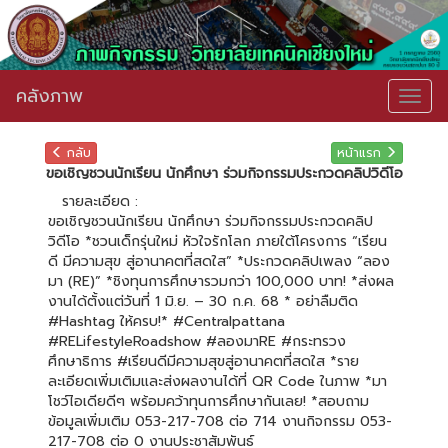
คลังภาพ
Togg
navig
กลับ
หน้าแรก
ขอเชิญชวนนักเรียน นักศึกษา ร่วมกิจกรรมประกวดคลิปวิดีโอ
รายละเอียด :
ขอเชิญชวนนักเรียน นักศึกษา ร่วมกิจกรรมประกวดคลิป
วิดีโอ *ชวนเด็กรุ่นใหม่ หัวใจรักโลก ภายใต้โครงการ “เรียน
ดี มีความสุข สู่อานาคตที่สดใส” *ประกวดคลิปเพลง “ลอง
มา (RE)” *ชิงทุนการศึกษารวมกว่า 100,000 บาท! *ส่งผล
งานได้ตั้งแต่วันที่ 1 มิ.ย. – 30 ก.ค. 68 * อย่าลืมติด
#Hashtag ให้ครบ!* #Centralpattana
#RELifestyleRoadshow #ลองมาRE #กระทรวง
ศึกษาธิการ #เรียนดีมีความสุขสู่อานาคตที่สดใส *ราย
ละเอียดเพิ่มเติมและส่งผลงานได้ที่ QR Code ในภาพ *มา
โชว์ไอเดียดีๆ พร้อมคว้าทุนการศึกษากันเลย! *สอบถาม
ข้อมูลเพิ่มเติม 053-217-708 ต่อ 714 งานกิจกรรม 053-
217-708 ต่อ 0 งานประชาสัมพันธ์