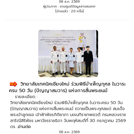
06 ส.ค. 2569
ผู้ประกาศ : งานศูนย์ข้อมูลสารสนเทศ
[อ่านแล้ว : 20 ครั้ง]
วิทยาลัยเทคนิคเชียงใหม่ ร่วมพิธีบำเพ็ญกุศล ในวาระ
ครบ 50 วัน (ปัญญาสมวาร) แห่งการสิ้นพระชนม์
รายละเอียด :
วิทยาลัยเทคนิคเชียงใหม่ ร่วมพิธีบำเพ็ญกุศล ในวาระครบ 50 วัน
(ปัญญาสมวาร) แห่งการสิ้นพระชนม์ ถวายเป็นพระกุศลแด่ สมเด็จ
พระเจ้าลูกเธอ เจ้าฟ้าพัชรกิติยาภา นเรนทิราเทพยวดี กรมหลวงราช
สาริณีสิริพัชร มหาวัชรราชธิดา วันพฤหัสบดีที่ 30 กรกฎาคม 2569
ดร...
อ่านต่อ
06 ส.ค. 2569